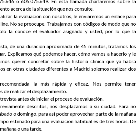
5.646 ó 605.075.649. En esta llamada charlaremos sobre la
ento acerca de la situación que nos consulte.
alizar la evaluación con nosotros, le enviaremos un enlace para
on line. No se preocupe. Trabajamos con códigos de modo que no
ólo la conoce el evaluador asignado y usted, por lo que la
ista, de una duración aproximada de 45 minutos, tratamos los
uar. Explicamos qué podemos hacer, cómo vamos a hacerlo y le
os querer concretar sobre la historia clínica que ya habrá
os en otras ciudades diferentes a Madrid solemos realizar dos
recomendada, la más rápida y eficaz. Nos permite tener
 de realizar el desplazamiento.
revista antes de iniciar el proceso de evaluación.
reviamente descritos, nos desplazamos a su ciudad. Para no
ábado o domingo, para así poder aprovechar parte de la mañana
iempo estimado para una evaluación habitual es de tres horas. De
mañana o una tarde.