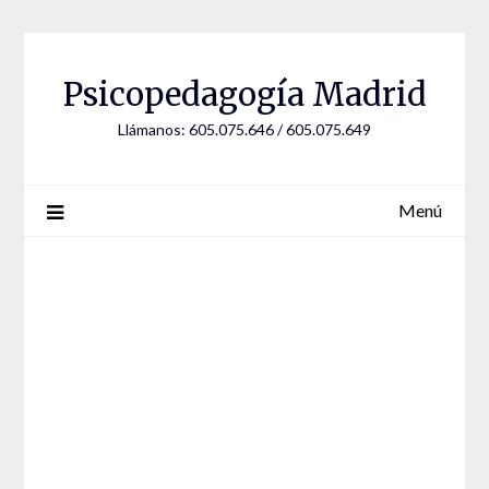
Saltar
al
contenido
Psicopedagogía Madrid
Llámanos: 605.075.646 / 605.075.649
Menú