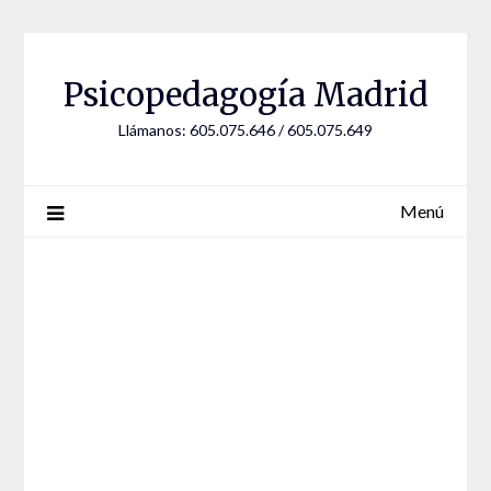
Saltar
al
contenido
Psicopedagogía Madrid
Llámanos: 605.075.646 / 605.075.649
Menú