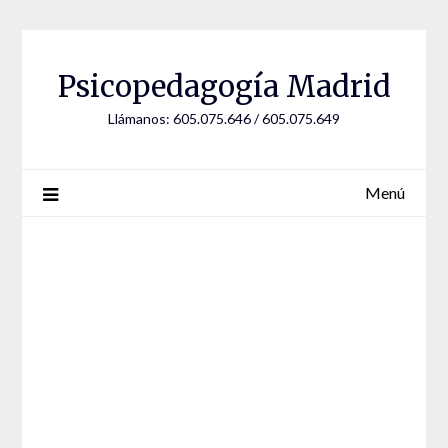
Saltar
al
contenido
Psicopedagogía Madrid
Llámanos: 605.075.646 / 605.075.649
Menú