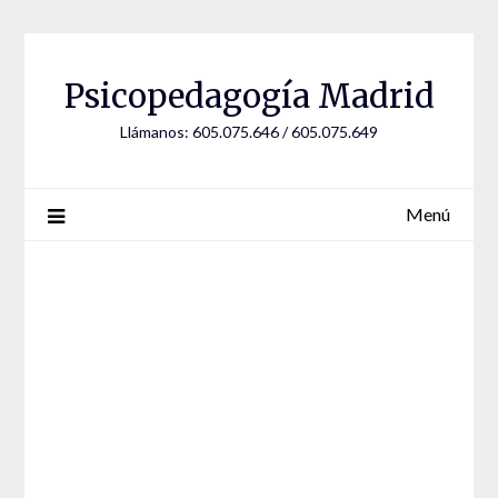
Saltar
al
contenido
Psicopedagogía Madrid
Llámanos: 605.075.646 / 605.075.649
Menú