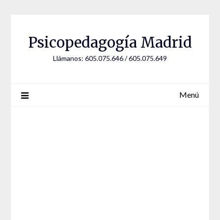
Saltar
al
contenido
Psicopedagogía Madrid
Llámanos: 605.075.646 / 605.075.649
Menú