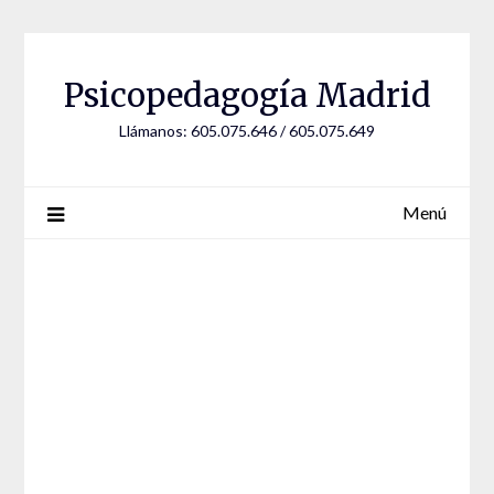
Saltar
al
contenido
Psicopedagogía Madrid
Llámanos: 605.075.646 / 605.075.649
Menú