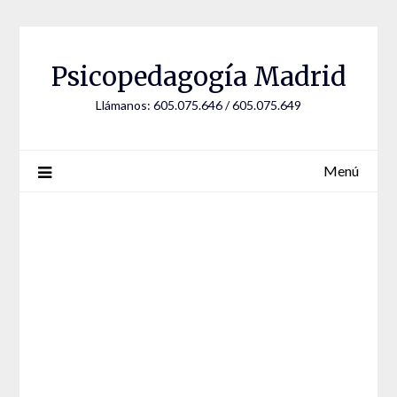
Saltar
al
contenido
Psicopedagogía Madrid
Llámanos: 605.075.646 / 605.075.649
Menú