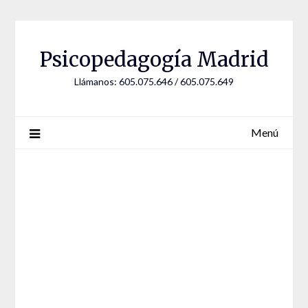
Saltar
al
contenido
Psicopedagogía Madrid
Llámanos: 605.075.646 / 605.075.649
Menú