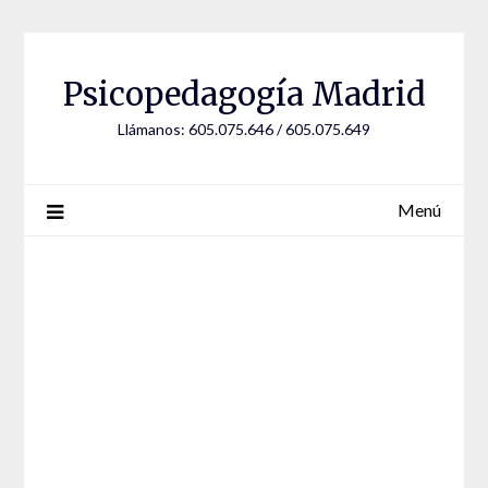
Saltar
al
contenido
Psicopedagogía Madrid
Llámanos: 605.075.646 / 605.075.649
Menú