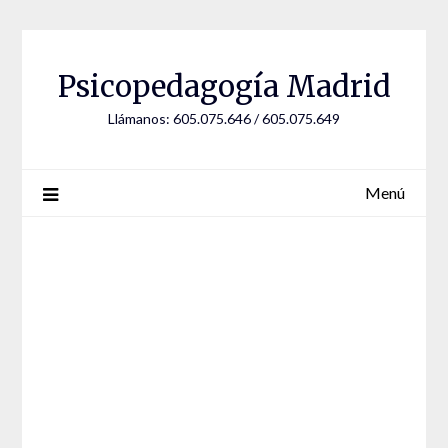
Saltar
al
contenido
Psicopedagogía Madrid
Llámanos: 605.075.646 / 605.075.649
Menú