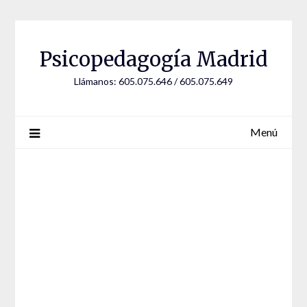
Saltar
al
contenido
Psicopedagogía Madrid
Llámanos: 605.075.646 / 605.075.649
Menú