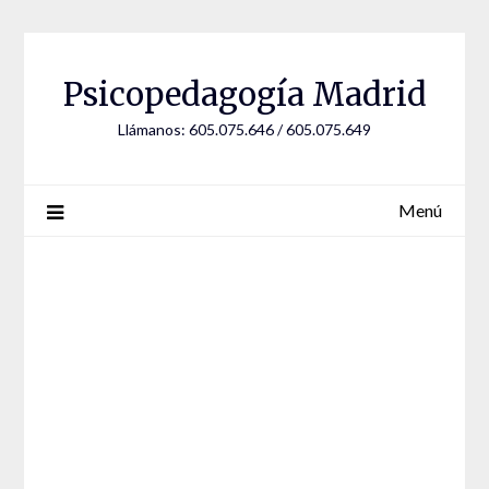
Saltar
al
contenido
Psicopedagogía Madrid
Llámanos: 605.075.646 / 605.075.649
Menú