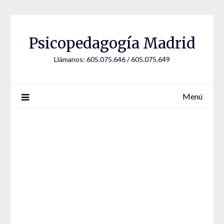
Saltar
al
contenido
Psicopedagogía Madrid
Llámanos: 605.075.646 / 605.075.649
Menú