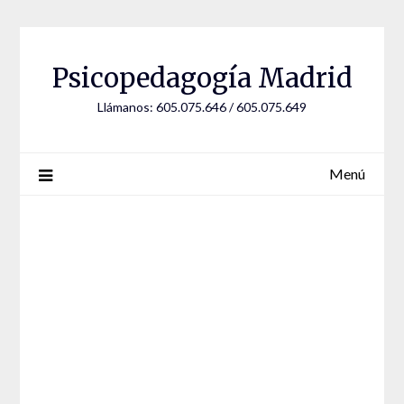
Saltar
al
contenido
Psicopedagogía Madrid
Llámanos: 605.075.646 / 605.075.649
Menú