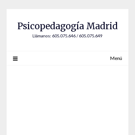
Saltar
al
contenido
Psicopedagogía Madrid
Llámanos: 605.075.646 / 605.075.649
Menú